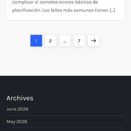
complicar si cometes errores básicos de
planificación. Los fallos más comunes tienen […]
P
Page
Page
Page
Next
1
2
…
7
o
page
s
t
s
Archives
p
June 2026
a
May 2026