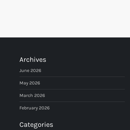
P
o
s
t
Archives
s
June 2026
p
May 2026
March 2026
a
February 2026
g
Categories
i