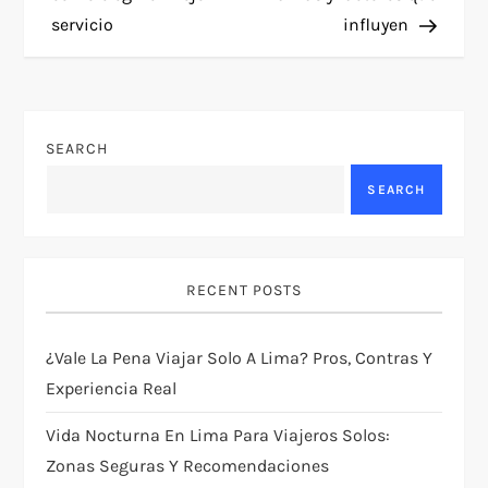
s
servicio
influyen
t
n
SEARCH
a
SEARCH
v
i
RECENT POSTS
g
¿Vale La Pena Viajar Solo A Lima? Pros, Contras Y
a
Experiencia Real
t
Vida Nocturna En Lima Para Viajeros Solos:
i
Zonas Seguras Y Recomendaciones