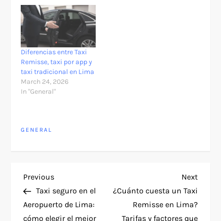
Diferencias entre Taxi
Remisse, taxi por app y
taxi tradicional en Lima
March 24, 2026
In "General"
GENERAL
P
Previous
Next
Previous
Next
Post
Post
Taxi seguro en el
¿Cuánto cuesta un Taxi
o
Aeropuerto de Lima:
Remisse en Lima?
cómo elegir el mejor
Tarifas y factores que