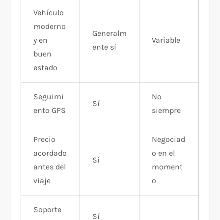
Vehículo
moderno
Generalm
y en
Variable
ente sí
buen
estado
Seguimi
No
Sí
ento GPS
siempre
Precio
Negociad
acordado
o en el
Sí
antes del
moment
viaje
o
Soporte
Sí