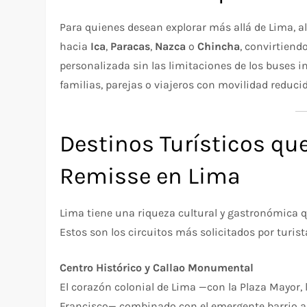
Para quienes desean explorar más allá de Lima, a
hacia
Ica
,
Paracas
,
Nazca
o
Chincha
, convirtiend
personalizada sin las limitaciones de los buses i
familias, parejas o viajeros con movilidad reducid
Destinos Turísticos qu
Remisse en Lima
Lima tiene una riqueza cultural y gastronómica q
Estos son los circuitos más solicitados por turi
Centro Histórico y Callao Monumental
El corazón colonial de Lima —con la Plaza Mayor, l
Francisco— combinado con el emergente barrio ar