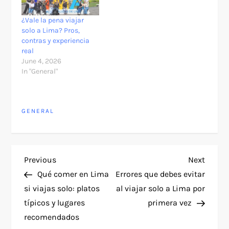
¿Vale la pena viajar
solo a Lima? Pros,
contras y experiencia
real
June 4, 2026
In "General"
GENERAL
P
Previous
Next
Previous
Next
Post
Post
Qué comer en Lima
Errores que debes evitar
o
si viajas solo: platos
al viajar solo a Lima por
típicos y lugares
primera vez
s
recomendados