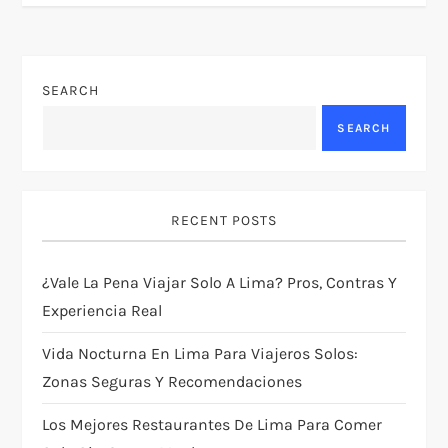
t
n
SEARCH
a
SEARCH
v
i
RECENT POSTS
g
¿Vale La Pena Viajar Solo A Lima? Pros, Contras Y
a
Experiencia Real
t
Vida Nocturna En Lima Para Viajeros Solos:
i
Zonas Seguras Y Recomendaciones
Los Mejores Restaurantes De Lima Para Comer
o